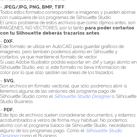
–
JPEG/JPG, PNG, BMP, TIFF
.
Todos estos formatos corresponden a imágenes y pueden abrirse
con cualquiera de los programas de Silhouette Studio.
El único problema de estos archivos que como dijimos antes, son
IMÁGENES, NO VECTORES, por lo tanto
para poder cortarlos
con tu Silhouette deberás trazarlos antes
.
–
DXF.
Este formato se utiliza en AutoCAD para guardar gráficos de
imágenes, pero también podemos abrirlo en Silhouette y
cortarlos, ya que mantiene el formato de vector.
Si usas Adobe Illustrator podrás exportar en .dxf y luego abrirlo en
Silhouette Studio, eso sí, este formato no lleva información de
color por lo que sólo saldrán las líneas de los trazados.
–
SVG.
Son archivos en formato vectorial, que sólo podremos abrir si
tenemos alguna de las versiones del programa pago de
Silhouette Studio como el
Silhouette Studio Designer
o Silhouette
Studio Business.
–
PDF.
Este tipo de archivos suelen considerarse documentos, y estamos
acostumbrados a verlos de forma muy habitual. No podemos
abrirlo con el programa básico de Silhouette Studio, necesitamos
alguno de los programas pago. Como el
Silhouette Studio
Designer
como el Business.